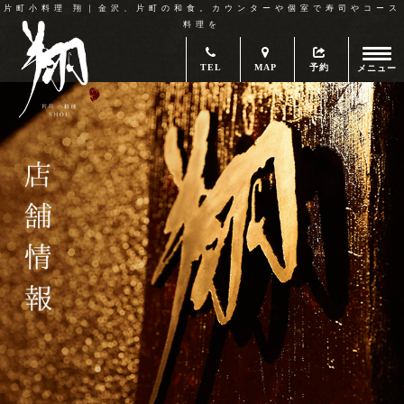
片町小料理 翔｜金沢、片町の和食。カウンターや個室で寿司やコース
料理を
TEL
MAP
予約
メニュー